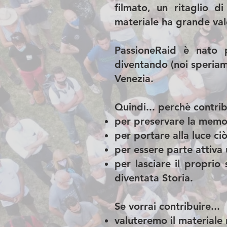
filmato, un ritaglio d
materiale ha grande valo
PassioneRaid è nato p
diventando (noi speriamo
Venezia.
Quindi... perchè contrib
per preservare la memor
per portare alla luce c
per essere parte attiva
per lasciare il propri
diventata Storia.​
Se vorrai contribuire...
valuteremo il materiale 