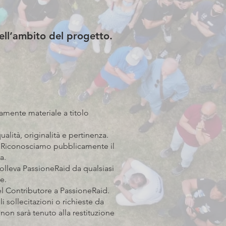
ell’ambito del progetto.
vamente materiale a titolo
lità, originalità e pertinenza.
o. Riconosciamo pubblicamente il
a.
 solleva PassioneRaid da qualsiasi
e.
el Contributore a PassioneRaid.
i sollecitazioni o richieste da
on sarà tenuto alla restituzione