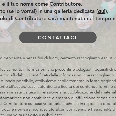
) e il tuo nome come
Contributore,
o (se lo vorrai) in una galleria dedicata (
qui
),
ruolo di Contributore sarà mantenuta nel tempo n
CONTATTACI
ndipendente e senza fini di lucro, pertanto raccogliamo esclusi
lusivamente informazioni che presentino adeguati requisiti di qua
tori affidabili, identificati dalle informazioni che raccogliam
 quando possibile, attribuiamo esplicitamente la fonte originari
rito all’accuratezza, autenticità e liceità dei contenuti forniti e
esa avanzata da terzi in relazione alla pubblicazione del material
informazione non costituisce elemento di affiliazione formale d
l Contributore su base volontaria anche se in risposta a possibil
ributore non sarà riconosciuto alcun compenso e PassioneRaid n
ito una volta ricevuto e pubblicato