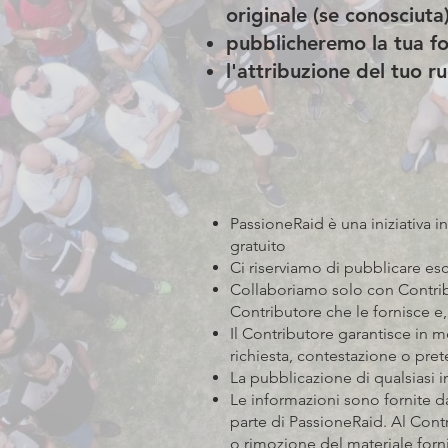
originale (se conosciuta
pubblicheremo la tua fot
l'attribuzione del tuo 
PassioneRaid è una iniziativa i
gratuito
Ci riserviamo di pubblicare esc
Collaboriamo solo con Contribu
Contributore che le fornisce e,
Il Contributore garantisce in me
richiesta, contestazione o pret
La pubblicazione di qualsiasi 
Le informazioni sono fornite da
parte di PassioneRaid. Al Cont
o rimozione del materiale forn