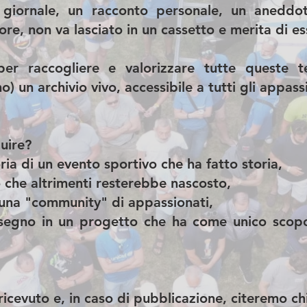
i giornale, un racconto personale, un aneddo
re, non va lasciato in un cassetto e merita di es
er raccogliere e valorizzare tutte queste te
) un archivio vivo, accessibile a tutti gli appass
uire?
ia di un evento sportivo che ha fatto storia,
iò che altrimenti resterebbe nascosto,
 una "community" di appassionati,
o segno in un progetto che ha come unico scop
ricevuto e, in caso di pubblicazione, citeremo c