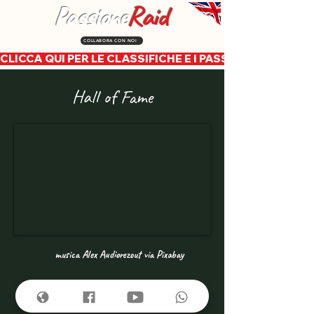
Passione
Raid
COLLABORA CON NOI
CLICCA QUI PER LE CLASSIFICHE E I PASSAGGI CRONOLOG
Hall of Fame
musica Alex Audiorezout via Pixabay
Created by MBR
from Noun Project